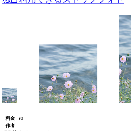
料
金
¥0
作
者