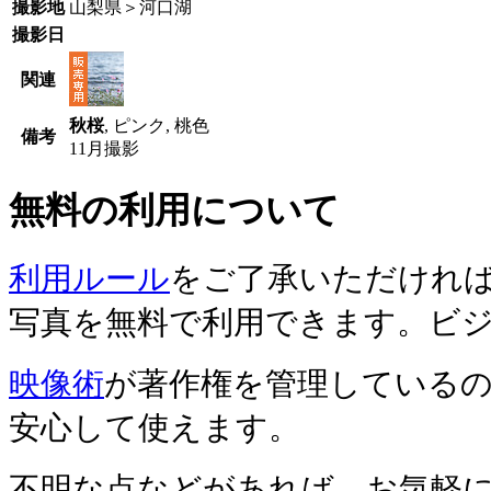
撮影地
山梨県＞河口湖
撮影日
関
連
秋桜
, ピンク, 桃色
備
考
11月撮影
無料の利用について
利用ルール
をご了承いただけれ
写真を無料で利用できます。ビ
映像術
が著作権を管理している
安心して使えます。
不明な点などがあれば、お気軽